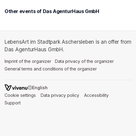
Other events of Das AgenturHaus GmbH
LebensArt im Stadtpark Aschersleben is an offer from
Das AgenturHaus GmbH.
Imprint of the organizer
(opens in a new tab)
Data privacy of the organizer
(opens in 
General terms and conditions of the organizer
(opens in a new ta
SWITCH LANGUAGE
Cookie settings
(opens in a new tab)
Data privacy policy
(opens in a new tab)
Accessibility
(opens in a n
Support
(opens in a new tab)