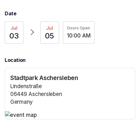
Date
Jul
Jul
Doors Open
03
05
10:00 AM
Location
Stadtpark Aschersleben
Lindenstraße
06449 Aschersleben
Germany
(opens in a new tab)
(opens in a new tab)